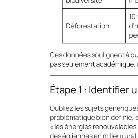
biodiversité
me
10 
Déforestation
d’
pe
Ces données soulignent à qu
pas seulement académique, m
Étape 1 : Identifier u
Oubliez les sujets génériqu
problématique bien définie, 
« les énergies renouvelables »
des éoliennes en milieu rural