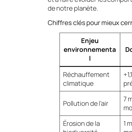
de notre planète.
Chiffres clés pour mieux cer
Enjeu
environnementa
D
l
Réchauffement
+1,
climatique
pré
7 m
Pollution de l’air
mo
Érosion de la
1 m