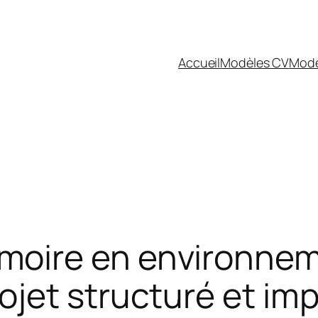
Accueil
Modèles CV
Modè
moire en environneme
ojet structuré et im