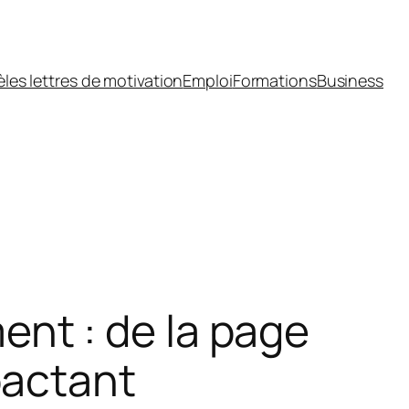
les lettres de motivation
Emploi
Formations
Business
nt : de la page
pactant