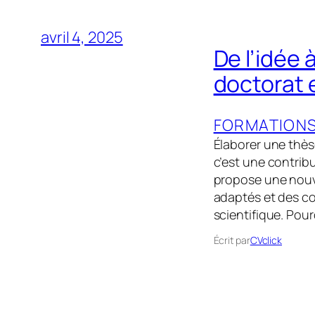
avril 4, 2025
De l’idée 
doctorat 
FORMATION
Élaborer une thès
c’est une contribu
propose une nouv
adaptés et des co
scientifique. Pou
Écrit par
CVclick