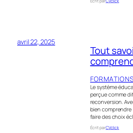
Écrit par
CVclick
avril 22, 2025
Tout savoi
comprendr
FORMATION
Le système éducat
perçue comme diff
reconversion. Avec
bien comprendre 
faire des choix éc
Écrit par
CVclick