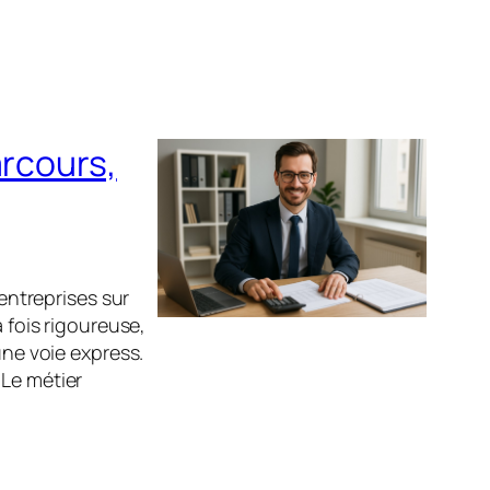
arcours,
 entreprises sur
a fois rigoureuse,
une voie express.
 Le métier