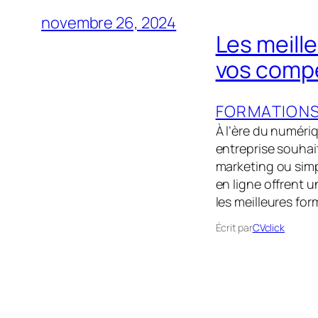
novembre 26, 2024
Les meill
vos compé
FORMATION
À l’ère du numériq
entreprise souhai
marketing ou simp
en ligne offrent u
les meilleures fo
Écrit par
CVclick