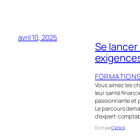
avril 10, 2025
Se lancer
exigences
FORMATION
Vous aimez les chi
leur santé financi
passionnante et pl
Le parcours deman
d’expert-compta
Écrit par
CVclick