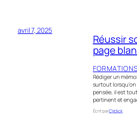
avril 7, 2025
Réussir s
page blan
FORMATION
Rédiger un mémoir
surtout lorsqu’on
pensée, il est tou
pertinent et eng
Écrit par
CVclick