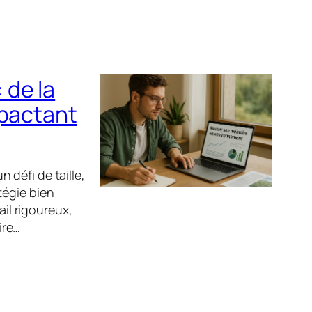
 de la
mpactant
défi de taille,
tégie bien
ail rigoureux,
ire…