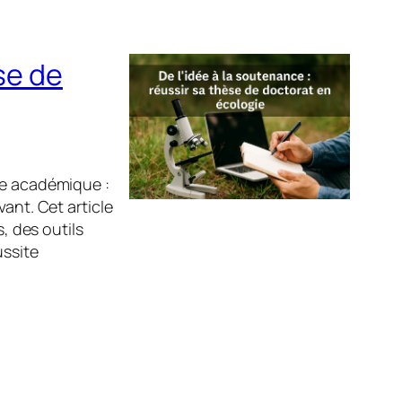
se de
ce académique :
ant. Cet article
 des outils
ussite