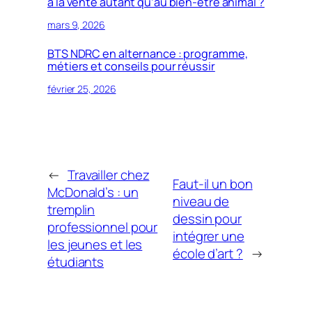
à la vente autant qu’au bien-être animal ?
mars 9, 2026
BTS NDRC en alternance : programme,
métiers et conseils pour réussir
février 25, 2026
←
Travailler chez
Faut-il un bon
McDonald’s : un
niveau de
tremplin
dessin pour
professionnel pour
intégrer une
les jeunes et les
école d’art ?
→
étudiants