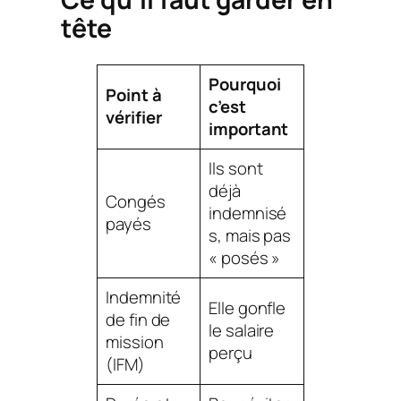
tête
Pourquoi
Point à
c’est
vérifier
important
Ils sont
déjà
Congés
indemnisé
payés
s, mais pas
« posés »
Indemnité
Elle gonfle
de fin de
le salaire
mission
perçu
(IFM)