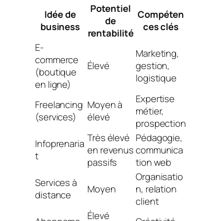
Potentiel
Idée de
Compéten
de
business
ces clés
rentabilité
E-
Marketing,
commerce
Élevé
gestion,
(boutique
logistique
en ligne)
Expertise
Freelancing
Moyen à
métier,
(services)
élevé
prospection
Très élevé
Pédagogie,
Infoprenaria
en revenus
communica
t
passifs
tion web
Organisatio
Services à
Moyen
n, relation
distance
client
Élevé